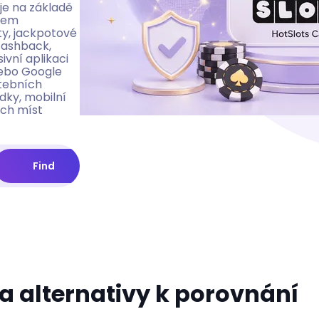
je na základě
slem
ty, jackpotové
 cashback,
ivní aplikaci
nebo Google
atebních
dky, mobilní
ích míst
Find
 a alternativy k porovnání