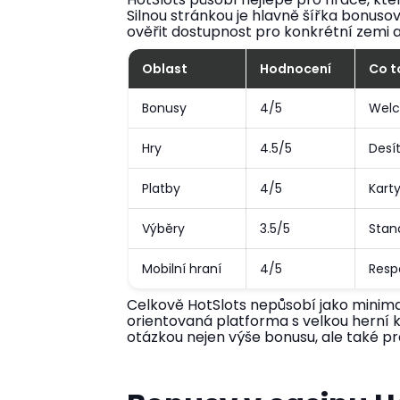
Silnou stránkou je hlavně šířka bonuso
ověřit dostupnost pro konkrétní zemi 
Oblast
Hodnocení
Co t
Bonusy
4/5
Welc
Hry
4.5/5
Desít
Platby
4/5
Kart
Výběry
3.5/5
Stan
Mobilní hraní
4/5
Resp
Celkově HotSlots nepůsobí jako minimal
orientovaná platforma s velkou herní 
otázkou nejen výše bonusu, ale také pr