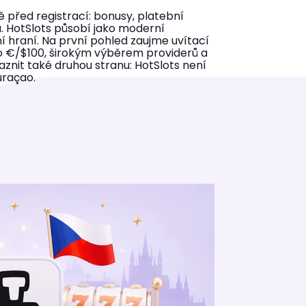
 před registrací: bonusy, platební
du. HotSlots působí jako moderní
í hraní. Na první pohled zaujme uvítací
o €/$100, širokým výběrem providerů a
znit také druhou stranu: HotSlots není
uraçao.