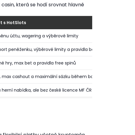
k casin, která se hodí srovnat hlavně
t s HotSlots
Akce
měnu účtu, wagering a výběrové limity
Přejít do D
ort peněženku, výběrové limity a pravidla bonusu
Ověřit na
é hry, max bet a pravidla free spinů
Aktivovat
g, max cashout a maximální sázku během bonusu
Odemknou
á herní nabídka, ale bez české licence MF ČR
Navštívit 
a flexibilní platby včetně kryptoměn.