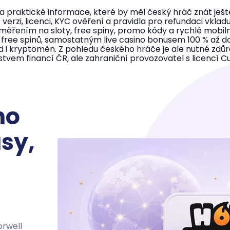
 praktické informace, které by měl český hráč znát ještě
verzi, licenci, KYC ověření a pravidla pro refundaci vkla
měřením na sloty, free spiny, promo kódy a rychlé mobiln
free spinů, samostatným live casino bonusem 100 % až d
i kryptoměn. Z pohledu českého hráče je ale nutné zdůra
tvem financí ČR, ale zahraniční provozovatel s licencí C
no
sy,
orwell