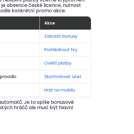
 je absence české licence, nutnost
podle konkrétní promo akce.
Akce
Zobrazit bonusy
Prohlédnout hry
Ověřit platby
pravidlo
Zkontrolovat účet
Hrát na mobilu
h automatů. Je to spíše bonusově
ských hráčů ale musí být hlavní