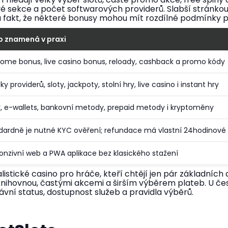
vé sekce a počet softwarových providerů. Slabší stránkou
a fakt, že některé bonusy mohou mít rozdílné podmínky 
o znamená v praxi
ome bonus, live casino bonus, reloady, cashback a promo kódy
ky providerů, sloty, jackpoty, stolní hry, live casino i instant hry
y, e-wallets, bankovní metody, prepaid metody i kryptoměny
dardně je nutné KYC ověření; refundace má vlastní 24hodinové 
onzivní web a PWA aplikace bez klasického stažení
istické casino pro hráče, kteří chtějí jen pár základníc
knihovnou, častými akcemi a širším výběrem plateb. U če
ávní status, dostupnost služeb a pravidla výběrů.