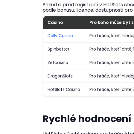
Pokud si před registrací v HotSlots chc
podle bonusu, licence, dostupnosti pro
Casino
Pro koho může být 
Dolly Casino
Pro hráče, kteří hleda
Spinbetter
Pro hráče, kteří chtě
Zetcasino
Pro hráče, kteří chtě
DragonSlots
Pro hráče, kteří hleda
HotSlots Casino
Pro hráče, kteří chtěj
Rychlé hodnocení 
HotSlots působí nejlépe pro hráče, kteř