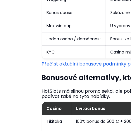
Bonus abuse
Zakázané 
Max win cap
U vybran
Jedna osoba / domácnost
Bonus lze
KYC
Casino mů
Přečíst aktuální bonusové podmínky př
Bonusové alternativy, kt
HotSlots má silnou promo sekci, ale po
podívat také na tyto nabídky.
Casino
Uvítací bonus
Tikitaka
100% bonus do 500 € + 200