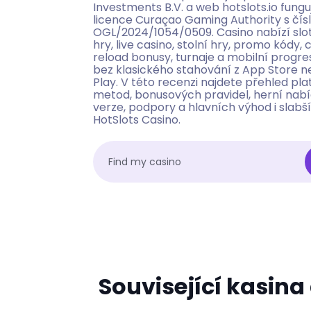
Investments B.V. a web hotslots.io fungu
licence Curaçao Gaming Authority s čí
OGL/2024/1054/0509. Casino nabízí slo
hry, live casino, stolní hry, promo kódy,
reload bonusy, turnaje a mobilní progres
bez klasického stahování z App Store 
Play. V této recenzi najdete přehled pl
metod, bonusových pravidel, herní nabí
verze, podpory a hlavních výhod i slabš
HotSlots Casino.
Související kasina