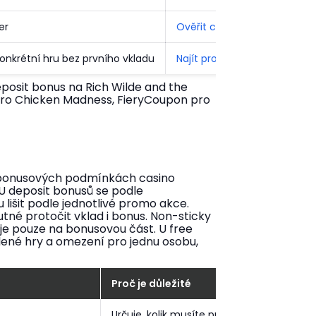
er
Ověřit cashback
konkrétní hru bez prvního vkladu
Najít promo kód
posit bonus na Rich Wilde and the
 pro Chicken Madness, FieryCoupon pro
 V bonusových podmínkách casino
. U deposit bonusů se podle
išit podle jednotlivé promo akce.
tné protočit vklad i bonus. Non-sticky
uje pouze na bonusovou část. U free
lené hry a omezení pro jednu osobu,
Proč je důležité
Určuje, kolik musíte prosázet před výběr