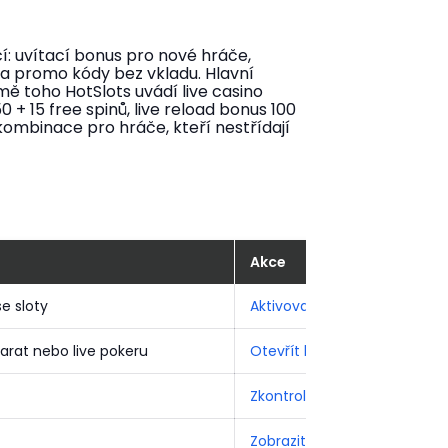
cí: uvítací bonus pro nové hráče,
 a promo kódy bez vkladu. Hlavní
ě toho HotSlots uvádí live casino
+ 15 free spinů, live reload bonus 100
ombinace pro hráče, kteří nestřídají
Akce
se sloty
Aktivovat welcome bonus
carat nebo live pokeru
Otevřít live casino
Zkontrolovat reload
Zobrazit live reload